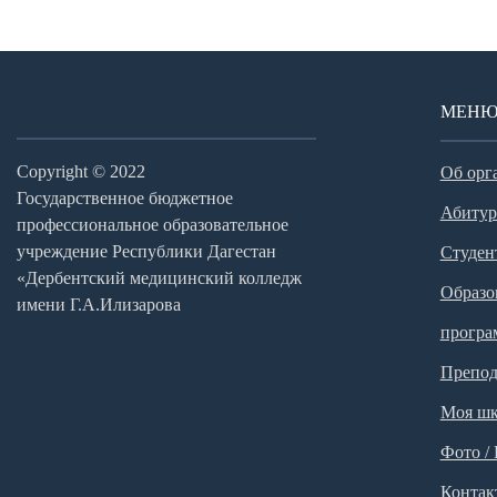
МЕН
Copyright © 2022
Об орг
Государственное бюджетное
Абитур
профессиональное образовательное
учреждение Республики Дагестан
Студен
«Дербентский медицинский колледж
Образо
имени Г.А.Илизарова
прогр
Препод
Моя шк
Фото /
Контак