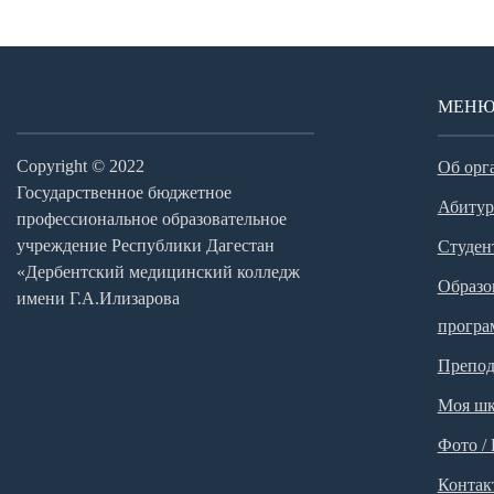
МЕН
Copyright © 2022
Об орг
Государственное бюджетное
Абитур
профессиональное образовательное
учреждение Республики Дагестан
Студен
«Дербентский медицинский колледж
Образо
имени Г.А.Илизарова
прогр
Препод
Моя шк
Фото /
Контак