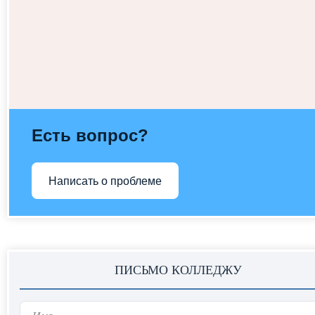
ГО и ЧС
Внутренняя система оценка качества образован
Тесты для прохождение медицинскими и
фармацевтическими работниками аттестации дл
получения квалификационной категории
Есть вопрос?
Написать о проблеме
ПИСЬМО КОЛЛЕДЖУ