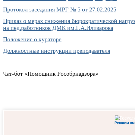
2025 год
Протокол заседания МРГ № 5 от 27.02.2025
Индивидуальное обучение с элементами
Приказ о мерах снижения бюрократической нагру
дистанционных образовательных технологий
на пед.работников ДМК им.Г.А.Илизарова
(ДОТ)
Положение о кураторе
Центр карьеры
Должностные инструкции преподавателя
Лига выпускников колледжа (ЛВК)
Чат-бот «Помощник Рособрнадзора»
Противодействие коррупции
Противодействие экстремизму и терроризму
Студенческий научно — исследовательский клу
(СНИК)
Решаем вм
1С:Предприятие