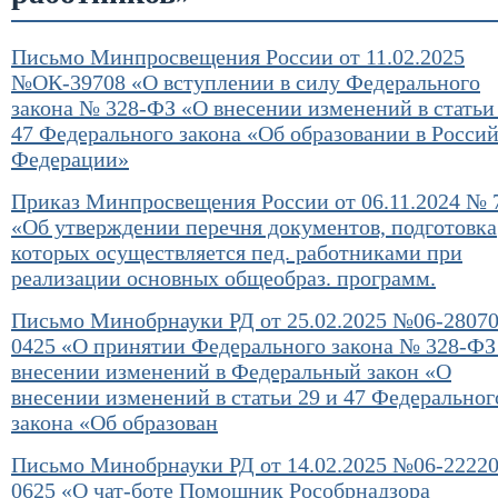
Волонтеры Победы
ИНФОРМАЦИОННОЙ СИСТЕМЫ В СФЕ
ЗАКУПОК
Письмо Минпросвещения России от 11.02.2025
Волонтеры-Медики
№ОК-39708 «О вступлении в силу Федерального
закона № 328-ФЗ «О внесении изменений в статьи
Добровольчество
НАЦИОНАЛЬНЫЕ ПРОЕКТЫ РОССИИ
47 Федерального закона «Об образовании в Росси
Федерации»
Первичная аккредитация выпускников
Приказ Минпросвещения России от 06.11.2024 № 
АХЧ – административно-хозяйственная часть
«Об утверждении перечня документов, подготовка
WORLDSKILLS
которых осуществляется пед. работниками при
Дополнительное профессиональное образовани
реализации основных общеобраз. программ.
Письмо Минобрнауки РД от 25.02.2025 №06-28070
«Снижение бюрократической нагрузки
0425 «О принятии Федерального закона № 328-ФЗ
педагогических работников»
внесении изменений в Федеральный закон «О
внесении изменений в статьи 29 и 47 Федеральног
Студенческий клуб
закона «Об образован
100-летие Г.А.Илизарова
Письмо Минобрнауки РД от 14.02.2025 №06-22220
0625 «О чат-боте Помощник Рособрнадзора