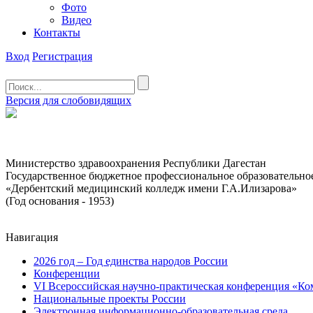
Фото
Видео
Контакты
Вход
Регистрация
Версия для слобовидящих
Министерство здравоохранения Республики Дагестан
Государственное бюджетное профессиональное образовательно
«Дербентский медицинский колледж имени Г.А.Илизарова»
(Год основания - 1953)
Навигация
2026 год – Год единства народов России
Конференции
VI Всероссийская научно-практическая конференция «Ко
Национальные проекты России
Электронная информационно-образовательная среда