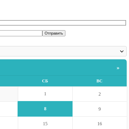
»
СБ
ВС
1
2
8
9
15
16