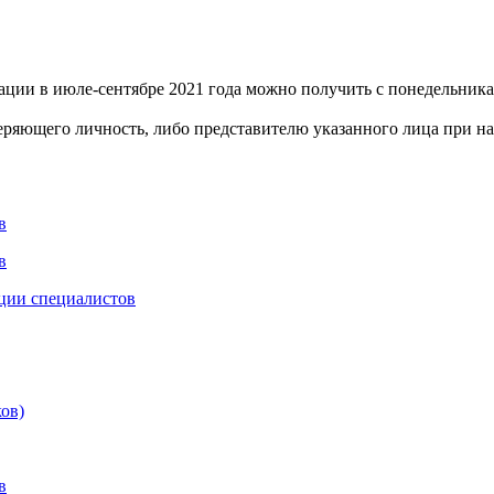
и в июле-сентябре 2021 года можно получить с понедельника по
еряющего личность, либо представителю указанного лица при н
в
в
ции специалистов
ов)
в