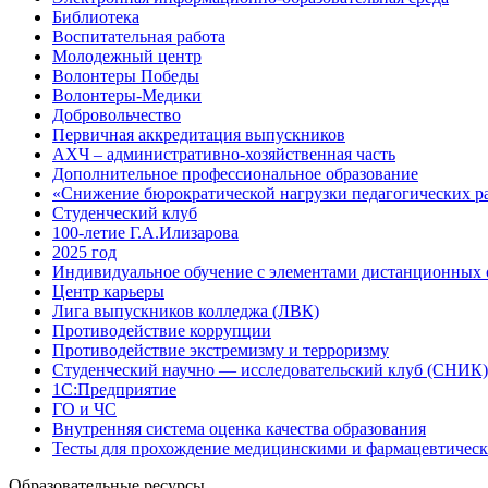
Библиотека
Воспитательная работа
Молодежный центр
Волонтеры Победы
Волонтеры-Медики
Добровольчество
Первичная аккредитация выпускников
АХЧ – административно-хозяйственная часть
Дополнительное профессиональное образование
«Снижение бюрократической нагрузки педагогических р
Студенческий клуб
100-летие Г.А.Илизарова
2025 год
Индивидуальное обучение с элементами дистанционных 
Центр карьеры
Лига выпускников колледжа (ЛВК)
Противодействие коррупции
Противодействие экстремизму и терроризму
Студенческий научно — исследовательский клуб (СНИК)
1С:Предприятие
ГО и ЧС
Внутренняя система оценка качества образования
Тесты для прохождение медицинскими и фармацевтическ
Образовательные ресурсы