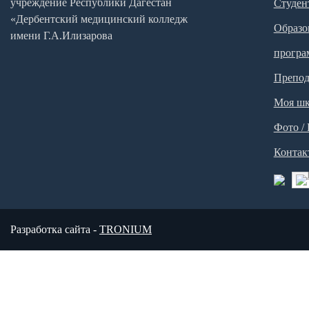
учреждение Республики Дагестан
Студен
«Дербентский медицинский колледж
Образо
имени Г.А.Илизарова
прогр
Препод
Моя шк
Фото /
Контак
Разработка сайта -
TRONIUM