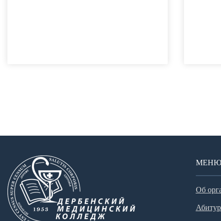
МЕН
Об орг
Абитур