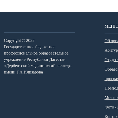
МЕН
Copyright © 2022
Об орг
Государственное бюджетное
Абитур
профессиональное образовательное
учреждение Республики Дагестан
Студен
«Дербентский медицинский колледж
Образо
имени Г.А.Илизарова
прогр
Препод
Моя шк
Фото /
Контак