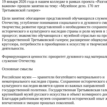
19 января 2026 года в нашем колледже в рамках проекта «Разго
важном» прошли занятия на тему: «Музейное дело. 170 лет
Третьяковской галерее»
Цели занятия: обогащение представлений обучающихся служе
Отечеству, углубление понимания социального и духовного см
творчества; развитие представлений о необходимости сохранен
исторического и культурного наследия страны и роли музеев в 
процессе; знакомство обучающихся с музейной отраслью на пр
Государственной Третьяковской галереи; расширение общекуль
кругозора, потребности в приобщении к искусству и творческо
деятельности.
Формирующиеся ценности: приоритет духовного над материал
служение Отечеству.
Основные смыслы
Российские музеи — хранители богатейшего материального и
нематериального наследия страны. Сохранение исторического 
культурного наследия является одним из важных направлений
государственной политики. Государственная Третьяковская га
крупнейший музей русского искусства и объект всемирного до
Благодаря работникам музеев сохраняется исторический опыт 
впечатления и эмоции прошлых поколений.