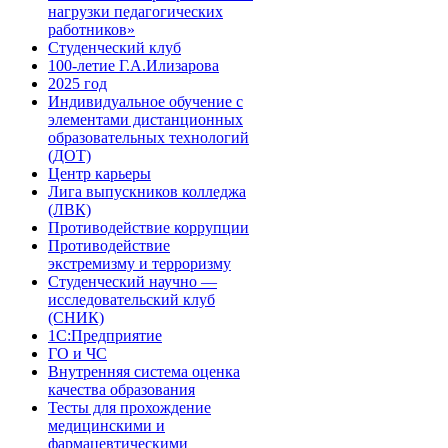
нагрузки педагогических
работников»
Студенческий клуб
100-летие Г.А.Илизарова
2025 год
Индивидуальное обучение с
элементами дистанционных
образовательных технологий
(ДОТ)
Центр карьеры
Лига выпускников колледжа
(ЛВК)
Противодействие коррупции
Противодействие
экстремизму и терроризму
Студенческий научно —
исследовательский клуб
(СНИК)
1С:Предприятие
ГО и ЧС
Внутренняя система оценка
качества образования
Тесты для прохождение
медицинскими и
фармацевтическими