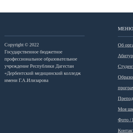
МЕН
Copyright © 2022
Об орг
Государственное бюджетное
Абитур
профессиональное образовательное
учреждение Республики Дагестан
Студен
«Дербентский медицинский колледж
Образо
имени Г.А.Илизарова
прогр
Препод
Моя шк
Фото /
Контак