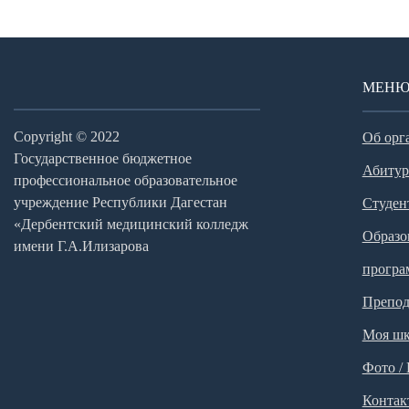
МЕН
Copyright © 2022
Об орг
Государственное бюджетное
Абитур
профессиональное образовательное
учреждение Республики Дагестан
Студен
«Дербентский медицинский колледж
Образо
имени Г.А.Илизарова
прогр
Препод
Моя шк
Фото /
Контак