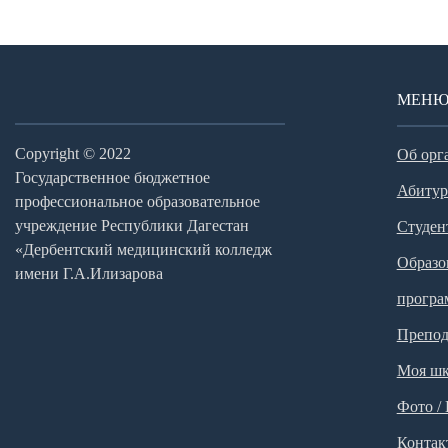
МЕН
Copyright © 2022
Об орг
Государственное бюджетное
Абитур
профессиональное образовательное
учреждение Республики Дагестан
Студен
«Дербентский медицинский колледж
Образо
имени Г.А.Илизарова
прогр
Препод
Моя шк
Фото /
Контак