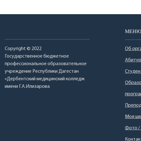
МЕН
Copyright © 2022
Об орг
Государственное бюджетное
Абитур
профессиональное образовательное
учреждение Республики Дагестан
Студен
«Дербентский медицинский колледж
Образо
имени Г.А.Илизарова
прогр
Препод
Моя шк
Фото /
Контак