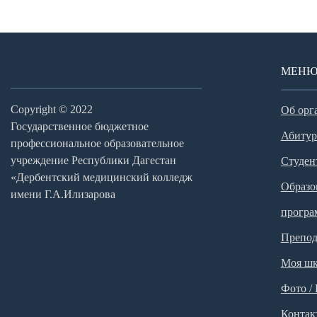
МЕН
Copyright © 2022
Об орг
Государственное бюджетное
Абитур
профессиональное образовательное
учреждение Республики Дагестан
Студен
«Дербентский медицинский колледж
Образо
имени Г.А.Илизарова
прогр
Препод
Моя шк
Фото /
Контак