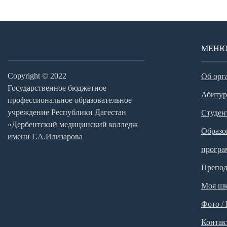
МЕН
Copyright © 2022
Об орг
Государственное бюджетное
Абитур
профессиональное образовательное
учреждение Республики Дагестан
Студен
«Дербентский медицинский колледж
Образо
имени Г.А.Илизарова
прогр
Препод
Моя шк
Фото /
Контак