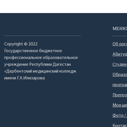
МЕН
Copyright © 2022
Об орг
Государственное бюджетное
Абитур
профессиональное образовательное
учреждение Республики Дагестан
Студен
«Дербентский медицинский колледж
Образо
имени Г.А.Илизарова
прогр
Препод
Моя шк
Фото /
Контак