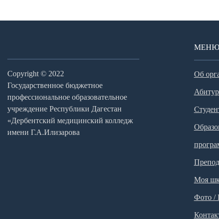
МЕН
Copyright © 2022
Об орг
Государственное бюджетное
Абитур
профессиональное образовательное
учреждение Республики Дагестан
Студен
«Дербентский медицинский колледж
Образо
имени Г.А.Илизарова
прогр
Препод
Моя шк
Фото /
Контак