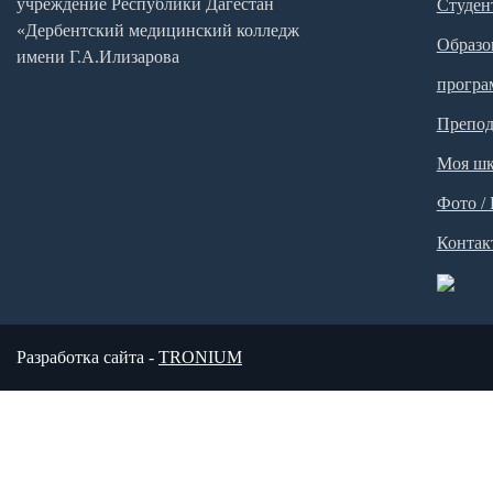
учреждение Республики Дагестан
Студен
«Дербентский медицинский колледж
Образо
имени Г.А.Илизарова
прогр
Препод
Моя шк
Фото /
Контак
Разработка сайта -
TRONIUM