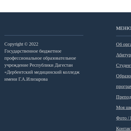
МЕН
Copyright © 2022
Об орг
Государственное бюджетное
Абитур
профессиональное образовательное
учреждение Республики Дагестан
Студен
«Дербентский медицинский колледж
Образо
имени Г.А.Илизарова
прогр
Препод
Моя шк
Фото /
Контак