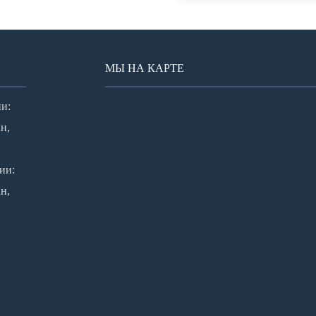
МЫ НА КАРТЕ
и:
н,
ии:
н,