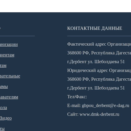
Ю
КОНТАКТНЫЕ ДАННЫЕ
Фактический адрес Организаци
анизации
368600 РФ, Республика Дагеста
иентам
г.Дербент ул. Шеболдаева 51
там
Юридический адрес Организац
вательные
368600 РФ, Республика Дагеста
аммы
г.Дербент ул. Шеболдаева 51
Тел/Факс:
авателям
E-mail:
gbpou_derbent@e-dag.ru
ола
Сайт:
www.dmk-derbent.ru
 Видео
ты