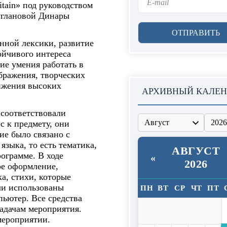
itain» под руководством
углановой Динары
нной лексики, развитие
ойчивого интереса
ие умения работать в
бражения, творческих
тижения высоких
АРХИВНЫЙ КАЛЕН
соответствовали
 к предмету, они
ие было связано с
языка, то есть тематика,
АВГУСТ
ограмме. В ходе
«
2026
ое оформление,
а, стихи, которые
ли использованы
ПН
ВТ
СР
ЧТ
ПТ
пьютер. Все средства
адачам мероприятия.
мероприятии.