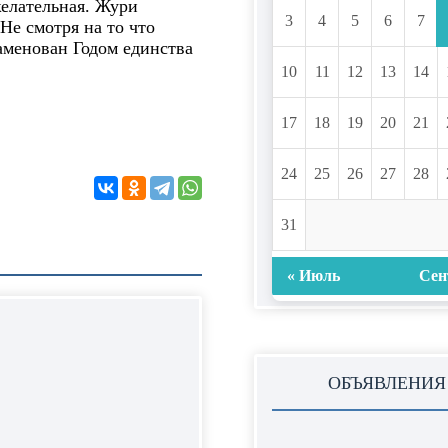
елательная. Жури
3
4
5
6
7
Не смотря на то что
аменован Годом единства
10
11
12
13
14
17
18
19
20
21
24
25
26
27
28
31
« Июль
Сен
ОБЪЯВЛЕНИЯ