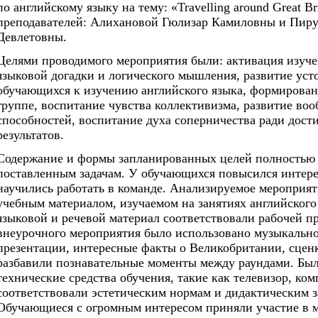
по английскому языку на тему: «Travelling around Great Br
преподавателей: Алихановой Гюлизар Камиловны и Пир
Девлетовны.
Целями проводимого мероприятия были: активация изуче
языковой догадки и логического мышления, развитие уст
обучающихся к изучению английского языка, формирован
группе, воспитание чувства коллективизма, развитие воо
способностей, воспитание духа соперничества ради дос
результатов.
Содержание и формы запланированных целей полностью 
поставленным задачам. У обучающихся повысился интерес
научились работать в команде. Анализируемое мероприят
учебным материалом, изучаемом на занятиях английского 
языковой и речевой материал соответствовали рабочей пр
внеурочного мероприятия было использовано музыкальн
презентации, интересные факты о Великобритании, сценк
разбавили познавательные моменты между раундами. Бы
технические средства обучения, такие как телевизор, ком
соответствовали эстетическим нормам и дидактическим з
Обучающиеся с огромным интересом приняли участие в 