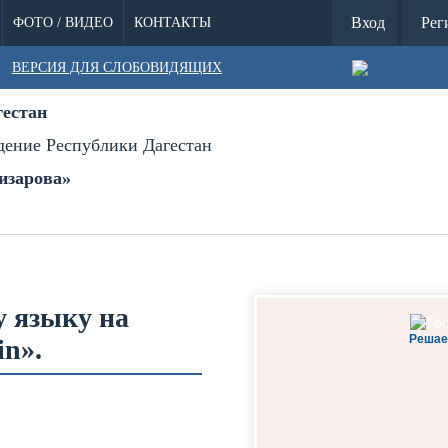
Вход
Рег
ФОТО / ВИДЕО
КОНТАКТЫ
ВЕРСИЯ ДЛЯ СЛОБОВИДЯЩИХ
гестан
дение Республики Дагестан
изарова»
у языку на
Решае
in».