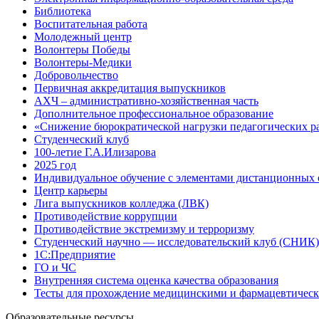
Библиотека
Воспитательная работа
Молодежный центр
Волонтеры Победы
Волонтеры-Медики
Добровольчество
Первичная аккредитация выпускников
АХЧ – административно-хозяйственная часть
Дополнительное профессиональное образование
«Снижение бюрократической нагрузки педагогических р
Студенческий клуб
100-летие Г.А.Илизарова
2025 год
Индивидуальное обучение с элементами дистанционных 
Центр карьеры
Лига выпускников колледжа (ЛВК)
Противодействие коррупции
Противодействие экстремизму и терроризму
Студенческий научно — исследовательский клуб (СНИК)
1С:Предприятие
ГО и ЧС
Внутренняя система оценка качества образования
Тесты для прохождение медицинскими и фармацевтическ
Образовательные ресурсы