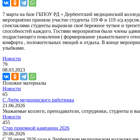
7 марта на базе ГБПОУ РД « Дербентский медицинский коллед
мероприятии приняли участие студенты 119 Ф и 119 л/д курсо
спектаклями студенты выразили своё бережное чуткое и трепе
способностей каждого. Гостями мероприятия были члены админ
подрастающего поколения ( формирование уважительного отнош
комфорта , положительных эмоций и отдыха. В конце мероприят
улыбками.
Новости
79
08.03.2023
Похожие материалы
Новости
65
С Днём медицинского работника
21.06.2026
Уважаемые коллеги, преподаватели, сотрудники, студенты и в
Новости
455
Стар приемной кампании 2026
20.06.2026
С 20 июня 2026 года в Дербентском медицинском колледже им. 