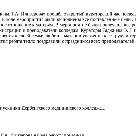
ж им. Г.А. Илизарова» прошёл открытый кураторский час посв
в. В ходе мероприятия были выполнены все поставленные цели 
тное отношение к матерям. В мероприятие были вовлечены все р
истрации и преподаватели колледжа. Кураторы Гаджиева Э. Г. 
ения к своей семье, любви к материи уважение к ее труду и т
ия ребята тепло поздравили с праздником всех преподавателей 
ыпускники Дербентского медицинского колледжа...
Г.А. Илизарова начала работу приемная...