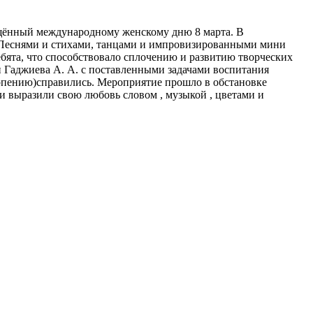
ящённый международному женскому дню 8 марта. В
. Песнями и стихами, танцами и импровизированными мини
ебята, что способствовало сплочению и развитию творческих
и Гаджиева А. А. с поставленными задачами воспитания
ерпению)справились. Мероприятие прошло в обстановке
и выразили свою любовь словом , музыкой , цветами и