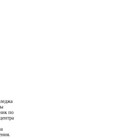
лледжа
пы
ник по
центра
ла
ения.