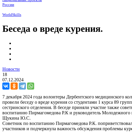
России
WorldSkills
Беседа о вреде курения.
Новости
18
07.12.2024
7 декабря 2024 года волонтеры Дербентского медицинского ко
провели беседу о вреде курения со студентами 1 курса 89 груп
сестринского отделения. В беседе приняли участие также совет
воспитанию Пирмагомедова Р.К и руководитель Молодежного 
Щукина Ю.С.
Советник по воспитанию Пирмагомедова Р.К. поприветствова
участников и подчеркнула важность обсуждения проблемы кур