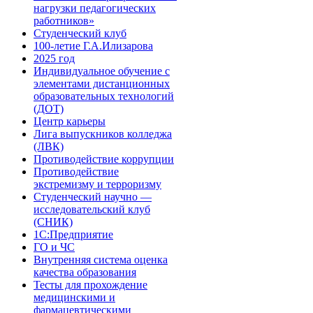
нагрузки педагогических
работников»
Студенческий клуб
100-летие Г.А.Илизарова
2025 год
Индивидуальное обучение с
элементами дистанционных
образовательных технологий
(ДОТ)
Центр карьеры
Лига выпускников колледжа
(ЛВК)
Противодействие коррупции
Противодействие
экстремизму и терроризму
Студенческий научно —
исследовательский клуб
(СНИК)
1С:Предприятие
ГО и ЧС
Внутренняя система оценка
качества образования
Тесты для прохождение
медицинскими и
фармацевтическими