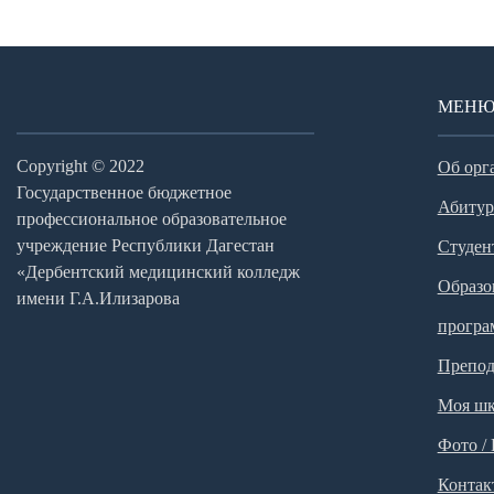
МЕН
Copyright © 2022
Об орг
Государственное бюджетное
Абитур
профессиональное образовательное
учреждение Республики Дагестан
Студен
«Дербентский медицинский колледж
Образо
имени Г.А.Илизарова
прогр
Препод
Моя шк
Фото /
Контак