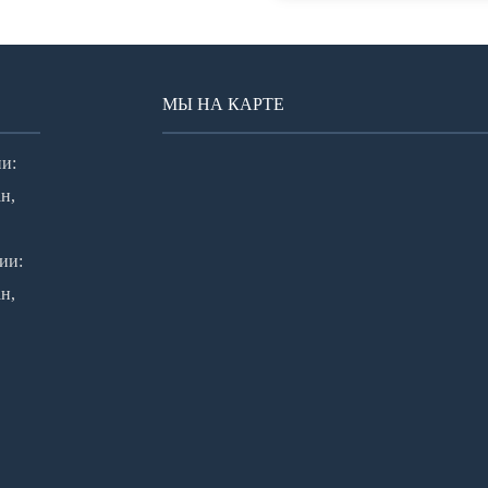
МЫ НА КАРТЕ
и:
н,
ии:
н,