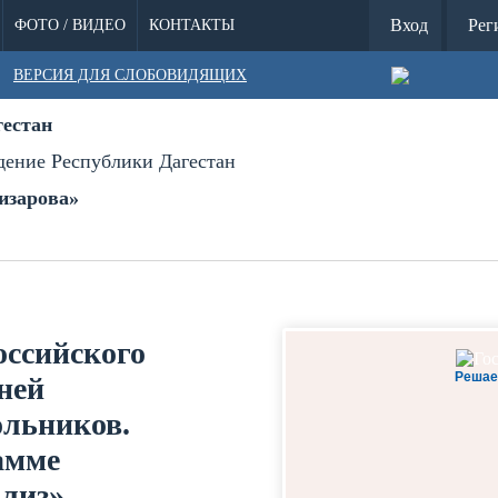
Вход
Рег
ФОТО / ВИДЕО
КОНТАКТЫ
ВЕРСИЯ ДЛЯ СЛОБОВИДЯЩИХ
гестан
дение Республики Дагестан
изарова»
оссийского
Решае
ней
льников.
амме
лиз»