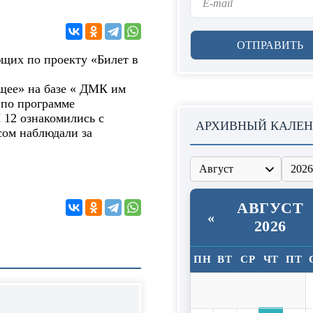
щих по проекту «Билет в
ущее» на базе « ДМК им
 по программе
12 ознакомились с
АРХИВНЫЙ КАЛЕН
сом наблюдали за
АВГУСТ
«
2026
ПН
ВТ
СР
ЧТ
ПТ