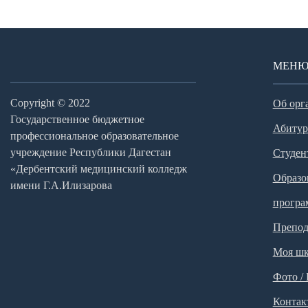
МЕН
Copyright © 2022
Об орг
Государственное бюджетное
Абитур
профессиональное образовательное
учреждение Республики Дагестан
Студен
«Дербентский медицинский колледж
Образо
имени Г.А.Илизарова
прогр
Препод
Моя шк
Фото /
Контак