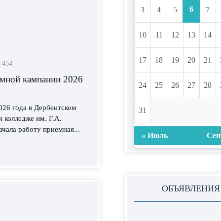
6
3
4
5
7
10
11
12
13
14
17
18
19
20
21
454
емной кампании 2026
24
25
26
27
28
026 года в Дербентском
31
 колледже им. Г.А.
ачала работу приемная...
« Июль
Сен
ОБЪЯВЛЕНИЯ