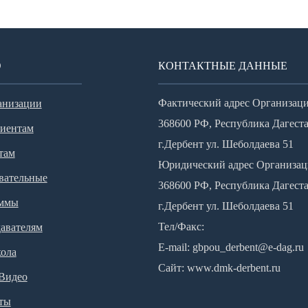
Ю
КОНТАКТНЫЕ ДАННЫЕ
Фактический адрес Организаци
анизации
368600 РФ, Республика Дагеста
иентам
г.Дербент ул. Шеболдаева 51
там
Юридический адрес Организац
вательные
368600 РФ, Республика Дагеста
аммы
г.Дербент ул. Шеболдаева 51
Тел/Факс:
авателям
E-mail:
gbpou_derbent@e-dag.ru
ола
Сайт:
www.dmk-derbent.ru
 Видео
ты