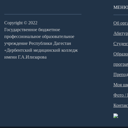
МЕН
Copyright © 2022
Об орг
Государственное бюджетное
Абитур
профессиональное образовательное
учреждение Республики Дагестан
Студен
«Дербентский медицинский колледж
Образо
имени Г.А.Илизарова
прогр
Препод
Моя шк
Фото /
Контак