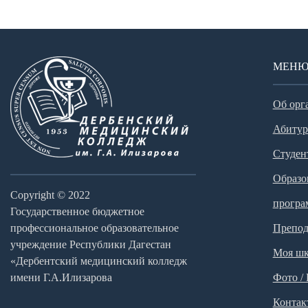
МЕН
Об орг
Абитур
Студен
Образо
Copyright © 2022
прогр
Государственное бюджетное
профессиональное образовательное
Препод
учреждение Республики Дагестан
Моя шк
«Дербентский медицинский колледж
имени Г.А.Илизарова
Фото /
Контак