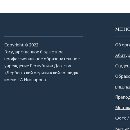
МЕН
Copyright © 2022
Об орг
Государственное бюджетное
Абитур
профессиональное образовательное
учреждение Республики Дагестан
Студен
«Дербентский медицинский колледж
Образо
имени Г.А.Илизарова
прогр
Препод
Моя шк
Фото /
Контак