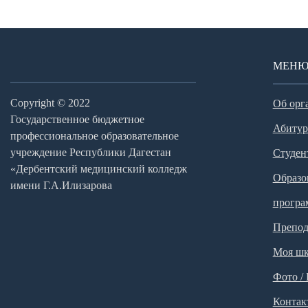
МЕН
Copyright © 2022
Об орг
Государственное бюджетное
Абитур
профессиональное образовательное
учреждение Республики Дагестан
Студен
«Дербентский медицинский колледж
Образо
имени Г.А.Илизарова
прогр
Препод
Моя шк
Фото /
Контак