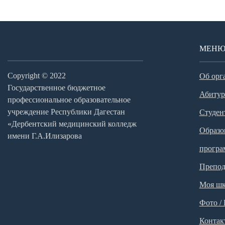
МЕН
Copyright © 2022
Об орг
Государственное бюджетное
Абитур
профессиональное образовательное
учреждение Республики Дагестан
Студен
«Дербентский медицинский колледж
Образо
имени Г.А.Илизарова
прогр
Препод
Моя шк
Фото /
Контак