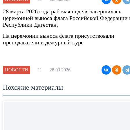
ГО и ЧС
28 марта 2026 года рабочая неделя завершилась
Внутренняя система оценка качества образован
церемонией выноса флага Российской Федерации 
Республики Дагестан.
Тесты для прохождение медицинскими и
На церемонии выноса флага присутствовали
фармацевтическими работниками аттестации дл
преподаватели и дежурный курс
получения квалификационной категории
НОВОСТИ
11
28.03.2026
Похожие материалы