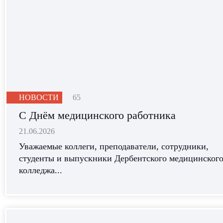
ГО и ЧС
Внутренняя система оценка качества образован
Тесты для прохождение медицинскими и
фармацевтическими работниками аттестации дл
получения квалификационной категории
НОВОСТИ
65
С Днём медицинского работника
21.06.2026
Уважаемые коллеги, преподаватели, сотрудники,
студенты и выпускники Дербентского медицинског
колледжа...