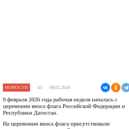
Волонтеры Победы
ИНФОРМАЦИОННОЙ СИСТЕМЫ В СФЕ
ЗАКУПОК
Волонтеры-Медики
Добровольчество
НАЦИОНАЛЬНЫЕ ПРОЕКТЫ РОССИИ
Первичная аккредитация выпускников
АХЧ – административно-хозяйственная часть
WORLDSKILLS
Дополнительное профессиональное образовани
«Снижение бюрократической нагрузки
НОВОСТИ
43
09.02.2026
педагогических работников»
9 февраля 2026 года рабочая неделя началась с
Студенческий клуб
церемонии вноса флага Российской Федерации и
Республики Дагестан.
100-летие Г.А.Илизарова
На церемонии вноса флага присутствовали