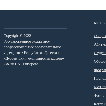
МЕН
Copyright © 2022
Об орг
Государственное бюджетное
Абитур
профессиональное образовательное
учреждение Республики Дагестан
Студен
«Дербентский медицинский колледж
Образо
имени Г.А.Илизарова
прогр
Препод
Моя шк
Фото /
Контак